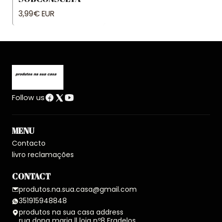
3,99€ EUR
Follow us
MENU
Contacto
livro reclamações
CONTACT
produtos.na.sua.casa@gmail.com
351915948848
produtos na sua casa address
rua dona maria ll loja nº8 Fradelos