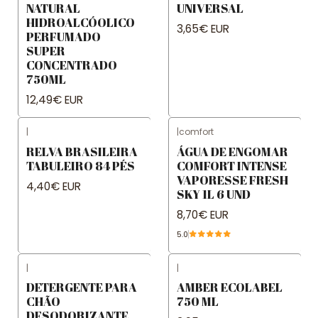
NATURAL
UNIVERSAL
HIDROALCÓOLICO
3,65€ EUR
PERFUMADO
SUPER
CONCENTRADO
750ML
12,49€ EUR
|
|
comfort
RELVA BRASILEIRA
ÁGUA DE ENGOMAR
TABULEIRO 84 PÉS
COMFORT INTENSE
VAPORESSE FRESH
4,40€ EUR
SKY 1L 6 UND
8,70€ EUR
5.0
|
|
DETERGENTE PARA
AMBER ECOLABEL
CHÃO
750 ML
DESODORIZANTE