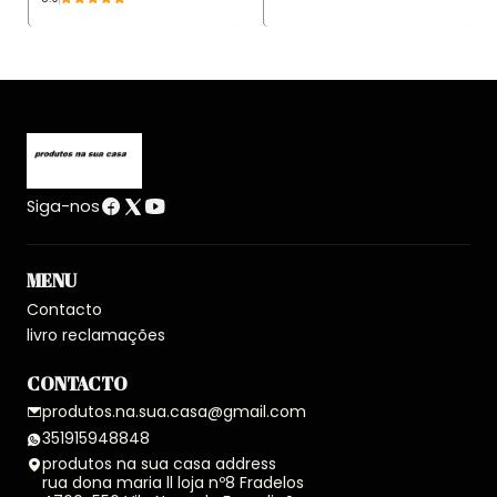
Siga-nos
MENU
Contacto
livro reclamações
CONTACTO
produtos.na.sua.casa@gmail.com
351915948848
produtos na sua casa address
rua dona maria ll loja nº8 Fradelos