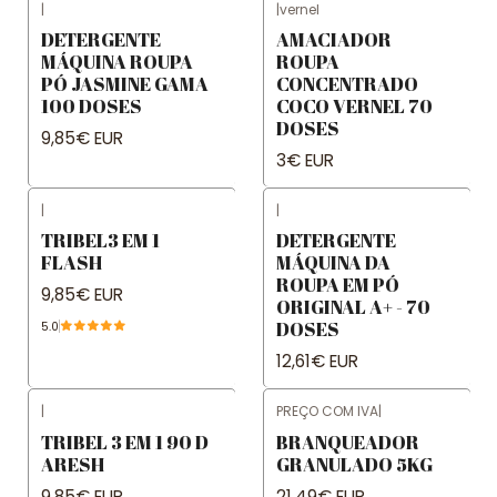
|
|
vernel
DETERGENTE
AMACIADOR
MÁQUINA ROUPA
ROUPA
PÓ JASMINE GAMA
CONCENTRADO
100 DOSES
COCO VERNEL 70
DOSES
9,85€ EUR
3€ EUR
|
|
TRIBEL3 EM 1
DETERGENTE
FLASH
MÁQUINA DA
ROUPA EM PÓ
9,85€ EUR
ORIGINAL A+ - 70
DOSES
5.0
12,61€ EUR
|
PREÇO COM IVA
|
TRIBEL 3 EM 1 90 D
BRANQUEADOR
ARESH
GRANULADO 5KG
9,85€ EUR
21,49€ EUR