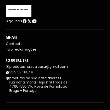
Siga-nos
MENU
Contacto
livro reclamações
CONTACTO
produtos.na.sua.casa@gmail.com
351915948848
produtos na sua casa address
rua dona maria ll loja nº8 Fradelos
4760-556 Vila Nova de Famalicão
Braga - Portugal