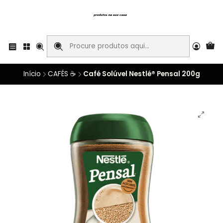
Início
CAFÉS ☕
Café Solúvel Nestlé® Pensal 200g