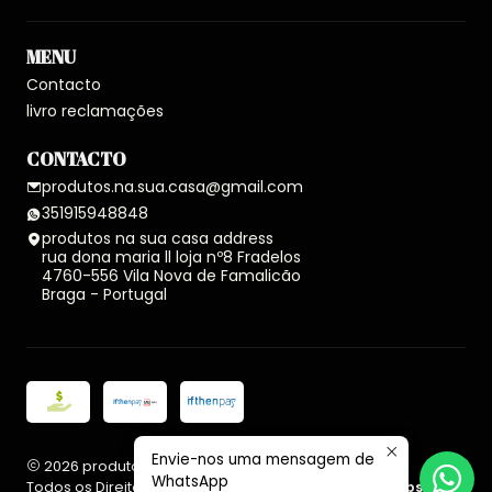
MENU
Contacto
livro reclamações
CONTACTO
produtos.na.sua.casa@gmail.com
351915948848
produtos na sua casa address
rua dona maria ll loja nº8 Fradelos
4760-556 Vila Nova de Famalicão
Braga - Portugal
Envie-nos uma mensagem de
2026 produtos na sua casa.
WhatsApp
Todos os Direitos Reservados.
Com tecnologia Jumpseller
.