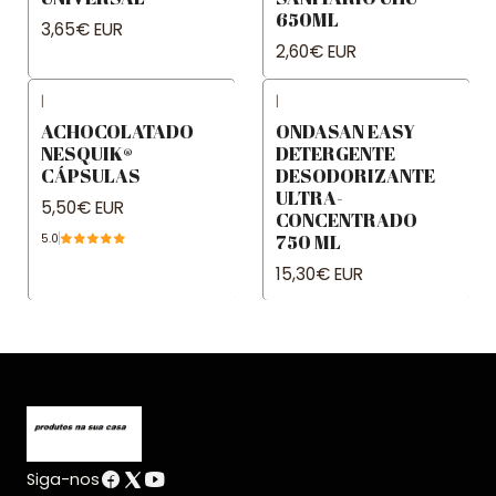
650ML
3,65€ EUR
2,60€ EUR
|
|
ACHOCOLATADO
ONDASAN EASY
NESQUIK®
DETERGENTE
CÁPSULAS
DESODORIZANTE
ULTRA-
5,50€ EUR
CONCENTRADO
750 ML
5.0
15,30€ EUR
Siga-nos