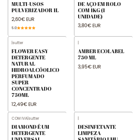
MULTI-USOS
DE AÇO EM ROLO
PULVERIZADOR 1L
COM 1KG (1
UNIDADE)
2,60€ EUR
3,80€ EUR
5.0
|
sutter
|
FLOWER EASY
AMBER ECOLABEL
DETERGENTE
750 ML
NATURAL
3,95€ EUR
HIDROALCÓOLICO
PERFUMADO
SUPER
CONCENTRADO
750ML
12,49€ EUR
COM IVA
|
sutter
|
DIAMOND É UM
DESINFETANTE
DETERGENTE
LIMPEZA
UNIVERSAL
SANITÁRIO UHU