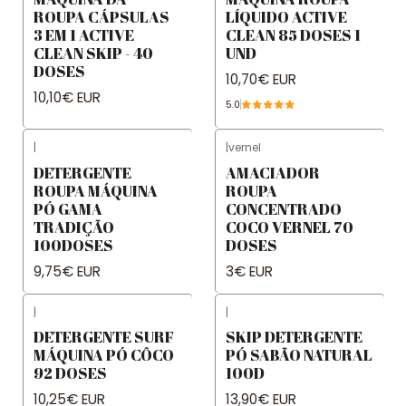
ROUPA CÁPSULAS
LÍQUIDO ACTIVE
3 EM 1 ACTIVE
CLEAN 85 DOSES 1
CLEAN SKIP - 40
UND
DOSES
10,70€ EUR
10,10€ EUR
5.0
|
|
vernel
DETERGENTE
AMACIADOR
ROUPA MÁQUINA
ROUPA
PÓ GAMA
CONCENTRADO
TRADIÇÃO
COCO VERNEL 70
100DOSES
DOSES
9,75€ EUR
3€ EUR
|
|
DETERGENTE SURF
SKIP DETERGENTE
MÁQUINA PÓ CÔCO
PÓ SABÃO NATURAL
92 DOSES
100D
10,25€ EUR
13,90€ EUR