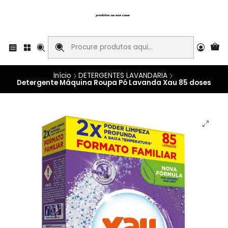
Início
DETERGENTES LAVANDARIA
Detergente Máquina Roupa Pó Lavanda Xau 85 doses