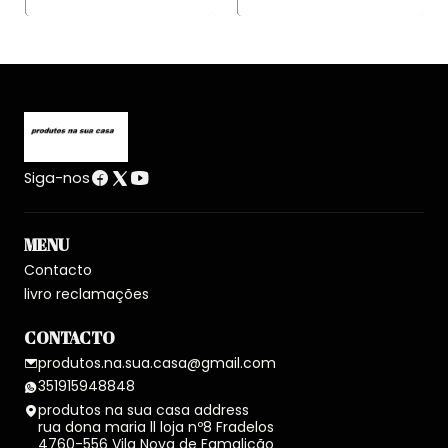
Siga-nos
MENU
Contacto
livro reclamações
CONTACTO
produtos.na.sua.casa@gmail.com
351915948848
produtos na sua casa address
rua dona maria ll loja nº8 Fradelos
4760-556 Vila Nova de Famalicão