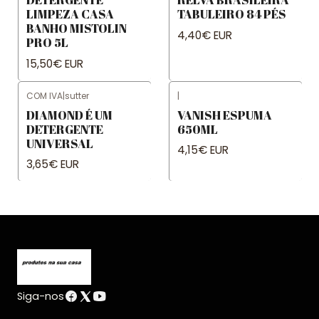
LIMPEZA CASA
TABULEIRO 84 PÉS
BANHO MISTOLIN
4,40€ EUR
PRO 5L
15,50€ EUR
COM IVA
|
sutter
|
DIAMOND É UM
VANISH ESPUMA
DETERGENTE
650ML
UNIVERSAL
4,15€ EUR
3,65€ EUR
Siga-nos