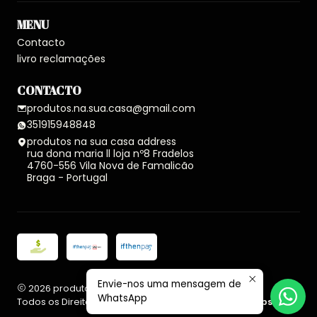
MENU
Contacto
livro reclamações
CONTACTO
produtos.na.sua.casa@gmail.com
351915948848
produtos na sua casa address
rua dona maria ll loja nº8 Fradelos
4760-556 Vila Nova de Famalicão
Braga - Portugal
Envie-nos uma mensagem de
2026 produtos na sua casa.
WhatsApp
Todos os Direitos Reservados.
Com tecnologia Jumpseller
.