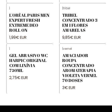
|
|
tribel
L'ORÉAL PARIS MEN
TRIBEL
EXPERT FRESH
CONCENTRADO 3
EXTREME DEO
EM 1 FLORES
ROLL ON
AMARELAS
1,99€ EUR
9,85€ EUR
|
|
vernel
GEL ABRASIVO WC
AMACIADOR
HARPIC ORIGINAL
ROUPA
COM LIXÍVIA
CONCENTRADO
750ML
AROMATERAPIA
VIOLETA VERNEL
2,75€ EUR
70 DOSES
3€ EUR