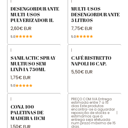
|
|
DESENGORDURANTE
MULTI-USOS
MULTI-USOS
DESENGORDURANTE
PULVERIZADOR 1L
5 LITROS
2,60€ EUR
7,75€ EUR
5.0
5.0
|
|
SANILACTIC SPRAY
CAFÉ RISTRETTO
MULTIUSO SEM
NAPOLI 16 CAP.
LIXÍVIA 750ML
5,50€ EUR
1,75€ EUR
5.0
|
PREÇO COM IVA Entrega
estimada entre 7 a 15
dias Este produtos
CONJ. 100
encontra-se a aguardar
PALETINAS DE
reposição de stocks e
|
estimamos que a
MADEIRA 11CM
entrega seja efetuada
num prazo máximo de 15
1,50€ EUR
dias.