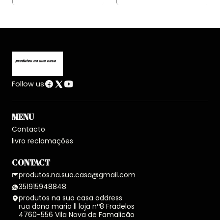
Follow us
MENU
Contacto
livro reclamações
CONTACT
produtos.na.sua.casa@gmail.com
351915948848
produtos na sua casa address
rua dona maria ll loja nº8 Fradelos
4760-556 Vila Nova de Famalicão