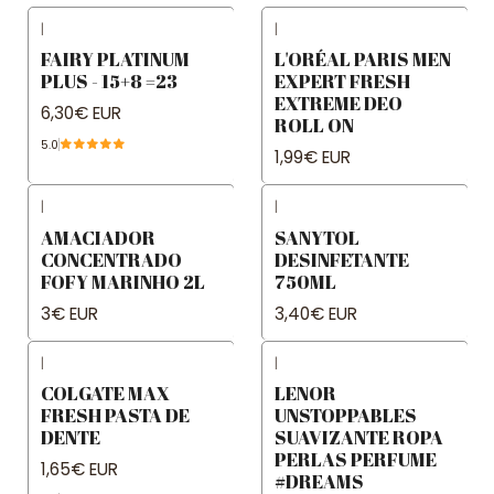
|
|
FAIRY PLATINUM
L'ORÉAL PARIS MEN
PLUS - 15+8 =23
EXPERT FRESH
EXTREME DEO
6,30€ EUR
ROLL ON
5.0
1,99€ EUR
|
|
AMACIADOR
SANYTOL
CONCENTRADO
DESINFETANTE
FOFY MARINHO 2L
750ML
3€ EUR
3,40€ EUR
|
|
COLGATE MAX
LENOR
FRESH PASTA DE
UNSTOPPABLES
DENTE
SUAVIZANTE ROPA
PERLAS PERFUME
1,65€ EUR
#DREAMS