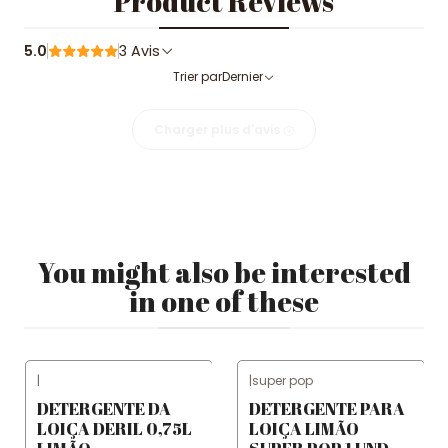
Product Reviews
5.0
3 Avis
Trier par
Dernier
Charger plus d'avis
You might also be interested
in one of these
|
|
super pop
DETERGENTE DA
DETERGENTE PARA
LOIÇA DERIL 0,75L
LOIÇA LIMÃO