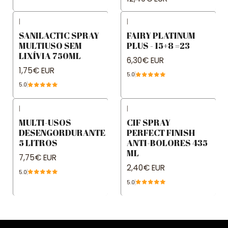
|
|
SANILACTIC SPRAY
FAIRY PLATINUM
MULTIUSO SEM
PLUS - 15+8 =23
LIXÍVIA 750ML
6,30€ EUR
1,75€ EUR
5.0
5.0
|
|
MULTI-USOS
CIF SPRAY
DESENGORDURANTE
PERFECT FINISH
5 LITROS
ANTI-BOLORES 435
ML
7,75€ EUR
2,40€ EUR
5.0
5.0