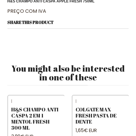
H&S CHAMPO ANTI CASPA APPLE FRESH 750ML
PREÇO COM IVA
SHARE THIS PRODUCT
You might also be interested
in one of these
|
|
H&S CHAMPO ANTI
COLGATE MAX
CASPA 2 EM 1
FRESH PASTA DE
MENTOL FRESH
DENTE
300 ML
1,65€ EUR