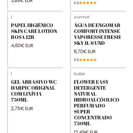
3,89€ EUR
5.0
|
|
comfort
PAPEL HIGIÉNICO
ÁGUA DE ENGOMAR
SKIN CARE LOTION
COMFORT INTENSE
ROSA 12R
VAPORESSE FRESH
SKY 1L 6 UND
4,60€ EUR
8,70€ EUR
5.0
|
|
sutter
GEL ABRASIVO WC
FLOWER EASY
HARPIC ORIGINAL
DETERGENTE
COM LIXÍVIA
NATURAL
750ML
HIDROALCÓOLICO
PERFUMADO
2,75€ EUR
SUPER
CONCENTRADO
750ML
12,49€ EUR