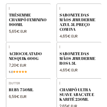
|
|
TRÉSEMME
SABONETE DAS
CHAMPÔ FEMININO
MÃOS JIMUDERME
900ML
AZUL 5L PREÇO
COM IVA
5,65€ EUR
4,65€ EUR
|
|
ACHOCOLATADO
SABONETE DAS
NESQUIK 600G
MÃOS JIMUDERME
ROSA 5L
7,20€ EUR
4,65€ EUR
5.0
|
SUTTER
|
RUBY 750ML
CHAMPÔ ULTRA
SUAVE ABACATE E
6,59€ EUR
KARITÉ 250ML
2,65€ EUR