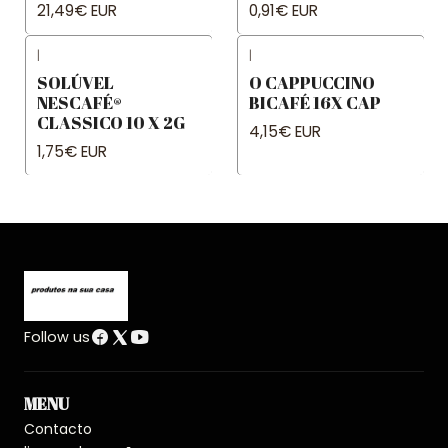
21,49€ EUR
0,91€ EUR
|
|
SOLÚVEL
O CAPPUCCINO
NESCAFÉ®
BICAFÉ 16X CAP
CLASSICO 10 X 2G
4,15€ EUR
1,75€ EUR
Follow us
MENU
Contacto