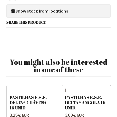
Show stock from locations
SHARE THIS PRODUCT
You might also be interested
in one of these
|
|
PASTILHAS E.S.E.
PASTILHAS E.S.E.
DELTA® CHÁVENA
DELTA® ANGOLA 16
16 UNID.
UNID.
3,25€ EUR
3,60€ EUR