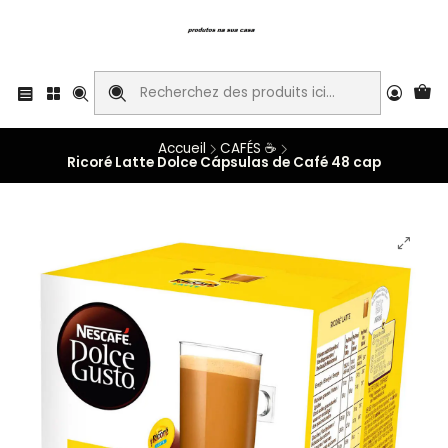
Accueil
CAFÉS ☕
Ricoré Latte Dolce Cápsulas de Café 48 cap