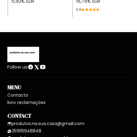
5,50€ EUR
16,75€ EUR
5.0
Follow us
MENU
Contacto
livro reclamações
CONTACT
produtos.na.sua.casa@gmail.com
351915948848