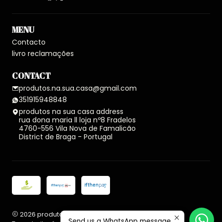
MENU
Contacto
livro reclamações
CONTACT
produtos.na.sua.casa@gmail.com
351915948848
produtos na sua casa address
rua dona maria ll loja nº8 Fradelos
4760-556 Vila Nova de Famalicão
District de Braga - Portugal
2026 produtos na sua casa.
Send us a WhatsApp message