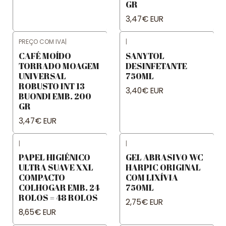
GR
3,47€ EUR
PREÇO COM IVA
|
|
CAFÉ MOÍDO
SANYTOL
TORRADO MOAGEM
DESINFETANTE
UNIVERSAL
750ML
ROBUSTO INT 13
3,40€ EUR
BUONDI EMB. 200
GR
3,47€ EUR
|
|
PAPEL HIGIÉNICO
GEL ABRASIVO WC
ULTRA SUAVE XXL
HARPIC ORIGINAL
COMPACTO
COM LIXÍVIA
COLHOGAR EMB. 24
750ML
ROLOS = 48 ROLOS
2,75€ EUR
8,65€ EUR