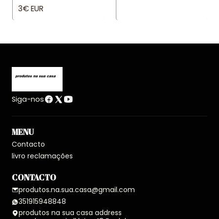
3€ EUR
Siga-nos
MENU
Contacto
livro reclamações
CONTACTO
produtos.na.sua.casa@gmail.com
351915948848
produtos na sua casa address