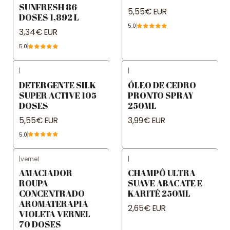
SUNFRESH 86
5,55€ EUR
DOSES 1,892 L
5.0
3,34€ EUR
5.0
|
|
DETERGENTE SILK
ÓLEO DE CEDRO
SUPER ACTIVE 105
PRONTO SPRAY
DOSES
250ML
5,55€ EUR
3,99€ EUR
5.0
|
vernel
|
AMACIADOR
CHAMPÔ ULTRA
ROUPA
SUAVE ABACATE E
CONCENTRADO
KARITÉ 250ML
AROMATERAPIA
2,65€ EUR
VIOLETA VERNEL
70 DOSES