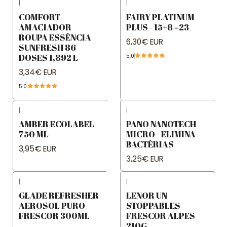
|
|
COMFORT
FAIRY PLATINUM
AMACIADOR
PLUS - 15+8 =23
ROUPA ESSÊNCIA
6,30€ EUR
SUNFRESH 86
DOSES 1,892 L
5.0
3,34€ EUR
5.0
|
|
AMBER ECOLABEL
PANO NANOTECH
750 ML
MICRO - ELIMINA
BACTÉRIAS
3,95€ EUR
3,25€ EUR
|
|
GLADE REFRESHER
LENOR UN
AEROSOL PURO
STOPPABLES
FRESCOR 300ML
FRESCOR ALPES
210G