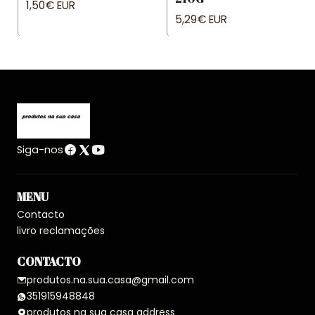
1,50€ EUR
5,29€ EUR
Siga-nos
MENU
Contacto
livro reclamações
CONTACTO
produtos.na.sua.casa@gmail.com
351915948848
produtos na sua casa address