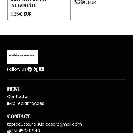
5,29€ EUR
ALGODÃO
1,25€ EUR
Follow us
MENU
Contacto
livro reclamações
CONTACT
produtos.na.sua.casa@gmail.com
351915948848