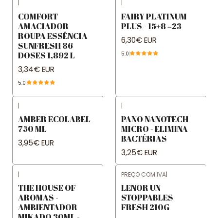
|
|
COMFORT
FAIRY PLATINUM
AMACIADOR
PLUS - 15+8 =23
ROUPA ESSÊNCIA
6,30€ EUR
SUNFRESH 86
DOSES 1,892 L
5.0
3,34€ EUR
5.0
|
|
AMBER ECOLABEL
PANO NANOTECH
750 ML
MICRO - ELIMINA
BACTÉRIAS
3,95€ EUR
3,25€ EUR
|
PREÇO COM IVA
|
THE HOUSE OF
LENOR UN
AROMAS -
STOPPABLES
AMBIENTADOR
FRESH 210G
MIKADO 30ML -