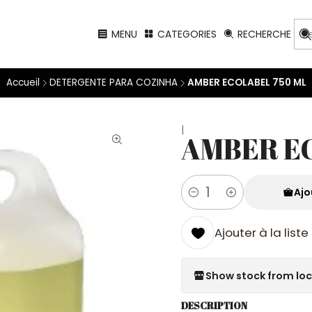
MENU
CATEGORIES
RECHERCHE
Accueil
DETERGENTE PARA COZINHA
AMBER ECOLABEL 750 ML
|
AMBER E
Ajo
Quantité
Ajouter à la list
Show stock from lo
DESCRIPTION