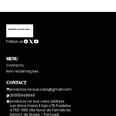
Follow us
MENU
Contacto
livro reclamações
CONTACT
produtos.na.sua.casa@gmail.com
351915948848
produtos na sua casa address
rua dona maria ll loja nº8 Fradelos
4760-556 Vila Nova de Famalicão
District de Braga - Portugal