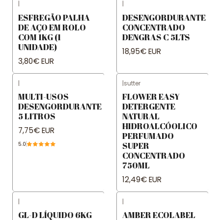
|
|
ESFREGÃO PALHA
DESENGORDURANTE
DE AÇO EM ROLO
CONCENTRADO
COM 1KG (1
DENGRAS C 5LTS
UNIDADE)
18,95€ EUR
3,80€ EUR
|
|
sutter
MULTI-USOS
FLOWER EASY
DESENGORDURANTE
DETERGENTE
5 LITROS
NATURAL
HIDROALCÓOLICO
7,75€ EUR
PERFUMADO
SUPER
5.0
CONCENTRADO
750ML
12,49€ EUR
|
|
GL-D LÍQUIDO 6KG
AMBER ECOLABEL