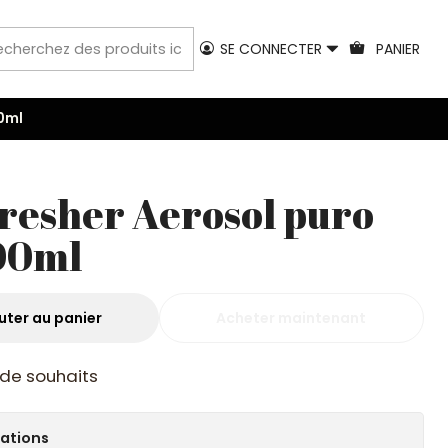
SE CONNECTER
PANIER
00ml
resher Aerosol puro
00ml
uter au panier
Acheter maintenant
e de souhaits
cations