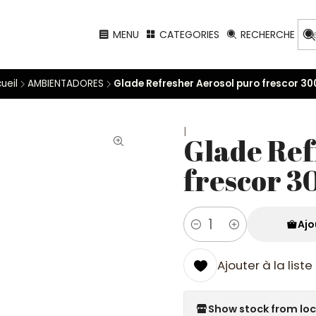
MENU
CATEGORIES
RECHERCHE
ueil
AMBIENTADORES
Glade Refresher Aerosol puro frescor 3
|
Glade Ref
frescor 3
Ajo
Quantité
Ajouter à la list
Show stock from lo