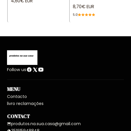
4,60€ EUR
8,70€ EUR
5.0
Follow us
MENU
Contacto
livro reclamações
CONTACT
produtos.na.sua.casa@gmail.com
351915948848