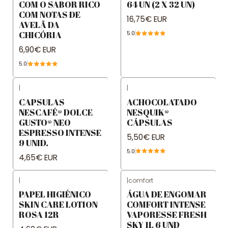
COM O SABOR RICO
64 UN (2 X 32 UN)
COM NOTAS DE
16,75€ EUR
AVELÃ DA
CHICÓRIA
5.0
6,90€ EUR
5.0
|
|
CAPSULAS
ACHOCOLATADO
NESCAFÉ® DOLCE
NESQUIK®
GUSTO® NEO
CÁPSULAS
ESPRESSO INTENSE
5,50€ EUR
9 UNID.
5.0
4,65€ EUR
|
|
comfort
PAPEL HIGIÉNICO
ÁGUA DE ENGOMAR
SKIN CARE LOTION
COMFORT INTENSE
ROSA 12R
VAPORESSE FRESH
SKY 1L 6 UND