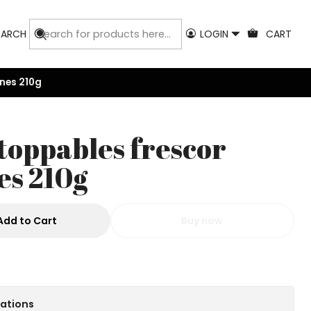
EARCH
LOGIN
CART
ones 210g
stoppables frescor
es 210g
Add to Cart
Buy now
cations