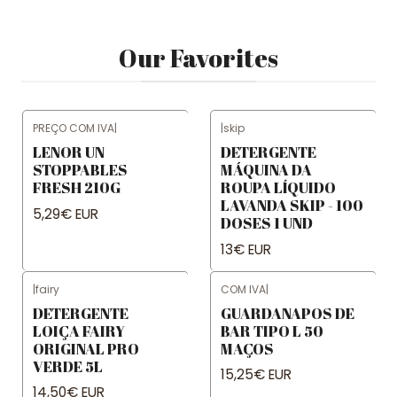
Our Favorites
PREÇO COM IVA
|
|
skip
Not available
LENOR UN
DETERGENTE
STOPPABLES
MÁQUINA DA
FRESH 210G
ROUPA LÍQUIDO
LAVANDA SKIP - 100
5,29€ EUR
DOSES 1 UND
13€ EUR
|
fairy
COM IVA
|
DETERGENTE
GUARDANAPOS DE
LOIÇA FAIRY
BAR TIPO L 50
ORIGINAL PRO
MAÇOS
VERDE 5L
15,25€ EUR
14,50€ EUR