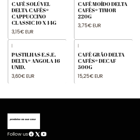
CAFÉ SOLÚVEL
CAFÉ MOÍDO DELTA
DELTA CAFÉS®
CAFÉS® TIMOR
CAPPUCCINO
220G
CLASSIC 10 X 14G
3,75€ EUR
3,15€ EUR
|
|
PASTILHAS E.S.E.
CAFÉ GRÃO DELTA
DELTA® ANGOLA 16
CAFÉS® DECAF
UNID.
500G
3,60€ EUR
15,25€ EUR
Follow us