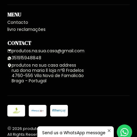
MENU
Contacto
livro reclamações
CONTACT
produtos.na.sua.casa@gmail.com
351915948848
produtos na sua casa address
rua dona maria ll loja nº8 Fradelos
4760-556 Vila Nova de Famalicão
Braga - Portugal
2026 produtos na sua casa.
Send us a WhatsApp message
All Rights Reserved.
Powered by Jumpseller
.