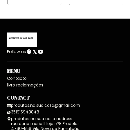
Follow us
MENU
Contacto
livro reclamações
CONTACT
produtos.na.sua.casa@gmail.com
351915948848
produtos na sua casa address
rua dona maria ll loja nº8 Fradelos
4760-556 Vila Nova de Famalicão