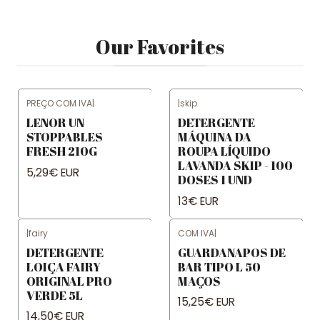
Our Favorites
PREÇO COM IVA
|
|
skip
Not available
LENOR UN
DETERGENTE
STOPPABLES
MÁQUINA DA
FRESH 210G
ROUPA LÍQUIDO
LAVANDA SKIP - 100
5,29€ EUR
DOSES 1 UND
13€ EUR
|
fairy
COM IVA
|
DETERGENTE
GUARDANAPOS DE
LOIÇA FAIRY
BAR TIPO L 50
ORIGINAL PRO
MAÇOS
VERDE 5L
15,25€ EUR
14,50€ EUR