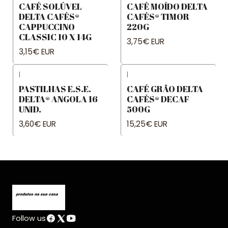
CAFÉ SOLÚVEL
CAFÉ MOÍDO DELTA
DELTA CAFÉS®
CAFÉS® TIMOR
CAPPUCCINO
220G
CLASSIC 10 X 14G
3,75€ EUR
3,15€ EUR
|
|
PASTILHAS E.S.E.
CAFÉ GRÃO DELTA
DELTA® ANGOLA 16
CAFÉS® DECAF
UNID.
500G
3,60€ EUR
15,25€ EUR
Follow us