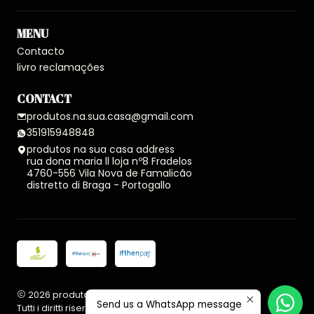
MENU
Contacto
livro reclamações
CONTACT
produtos.na.sua.casa@gmail.com
351915948848
produtos na sua casa address
rua dona maria ll loja nº8 Fradelos
4760-556 Vila Nova de Famalicão
distretto di Braga - Portogallo
2026 produtos na sua casa.
Send us a WhatsApp message
Tutti i diritti riservati.
Realizzato con Jumpseller
.