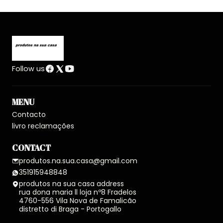
Follow us
MENU
Contacto
livro reclamações
CONTACT
produtos.na.sua.casa@gmail.com
351915948848
produtos na sua casa address
rua dona maria ll loja nº8 Fradelos
4760-556 Vila Nova de Famalicão
distretto di Braga - Portogallo