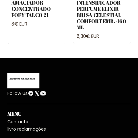
AMACIADOR
INTENSIFICADOR
CONCENTRADO
PERFUME ELIXIR
FOFY TALCO 2L
BRISA CELESTIAL
COMFORT EMB. 460
3€ EUR
ML
6,30€ EUR
Follow us
MENU
Contacto
livro reclamações