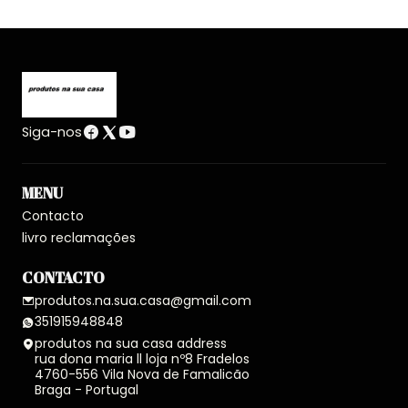
Siga-nos
MENU
Contacto
livro reclamações
CONTACTO
produtos.na.sua.casa@gmail.com
351915948848
produtos na sua casa address
rua dona maria ll loja nº8 Fradelos
4760-556 Vila Nova de Famalicão
Braga - Portugal