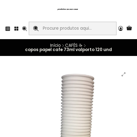
Início
CAFÉS ☕
copos papel cafe 73ml valporto 120 und