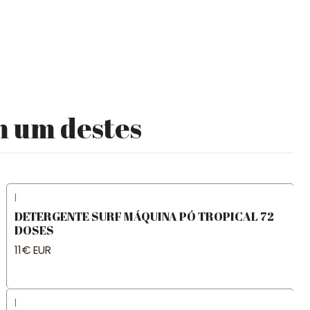
m um destes
|
DETERGENTE SURF MÁQUINA PÓ TROPICAL 72
DOSES
11€ EUR
|