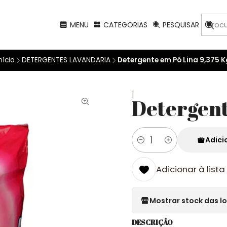
MENU
CATEGORIAS
PESQUISAR
nício
DETERGENTES LAVANDARIA
Detergente em Pó Lina 9,375 K
|
Detergent
Adici
Quantidade
Adicionar à lista
Mostrar stock das l
DESCRIÇÃO