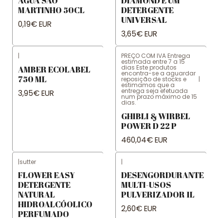
ÁGUA SÃO
DIAMOND É UM
MARTINHO 50CL
DETERGENTE
UNIVERSAL
0,19€ EUR
3,65€ EUR
|
PREÇO COM IVA Entrega
estimada entre 7 a 15
dias Este produtos
AMBER ECOLABEL
encontra-se a aguardar
750 ML
reposição de stocks e
|
estimamos que a
entrega seja efetuada
3,95€ EUR
num prazo máximo de 15
dias.
GHIBLI & WIRBEL
POWER D 22 P
460,04€ EUR
|
sutter
|
FLOWER EASY
DESENGORDURANTE
DETERGENTE
MULTI-USOS
NATURAL
PULVERIZADOR 1L
HIDROALCÓOLICO
2,60€ EUR
PERFUMADO