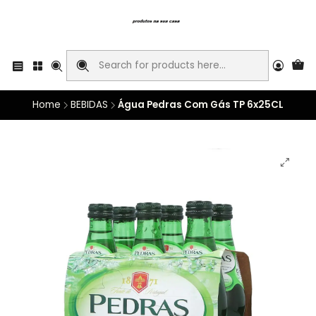
Home
BEBIDAS
Água Pedras Com Gás TP 6x25CL