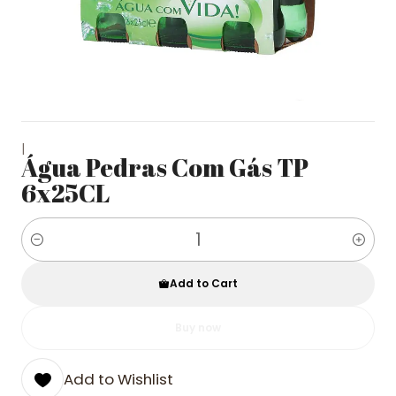
|
Água Pedras Com Gás TP
6x25CL
Quantity
Add to Cart
Buy now
Add to Wishlist