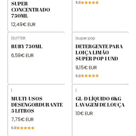
SUPER
5.0
CONCENTRADO
750ML
12,49€ EUR
|
SUTTER
|
super pop
RUBY 750ML
DETERGENTE PARA
LOIÇA LIMÃO
6,59€ EUR
SUPER POP 1 UND
9,15€ EUR
5.0
|
|
MULTI-USOS
GL-D LÍQUIDO 6KG
DESENGORDURANTE
LAVAGEM DE LOUÇA
5 LITROS
10€ EUR
7,75€ EUR
5.0