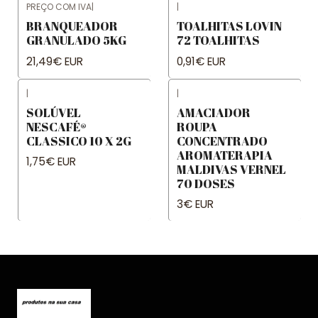
PREÇO COM IVA
|
|
BRANQUEADOR
TOALHITAS LOVIN
GRANULADO 5KG
72 TOALHITAS
21,49€ EUR
0,91€ EUR
|
|
SOLÚVEL
AMACIADOR
NESCAFÉ®
ROUPA
CLASSICO 10 X 2G
CONCENTRADO
AROMATERAPIA
1,75€ EUR
MALDIVAS VERNEL
70 DOSES
3€ EUR