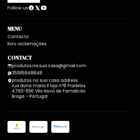
Follow us
MENU
Contacto
livro reclamações
CONTACT
produtos.na.sua.casa@gmail.com
351915948848
produtos na sua casa address
rua dona maria ll loja nº8 Fradelos
4760-556 Vila Nova de Famalicão
Braga - Portugal