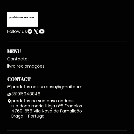
Follow us
MENU
Contacto
livro reclamações
CONTACT
produtos.na.sua.casa@gmail.com
351915948848
produtos na sua casa address
rua dona maria ll loja nº8 Fradelos
4760-556 Vila Nova de Famalicão
Braga - Portugal