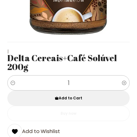
|
Delta Cereais+Café Solúvel
200g
Quantity
Add to Cart
Buy now
Add to Wishlist