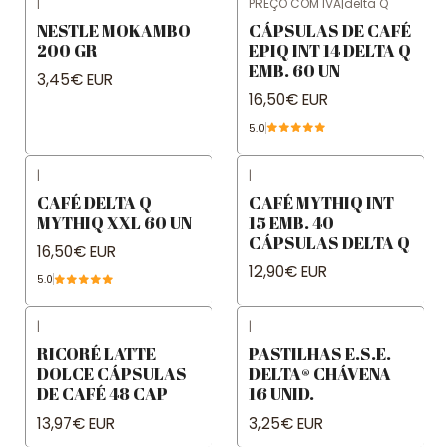
|
PREÇO COM IVA
|
delta Q
NESTLE MOKAMBO
CÁPSULAS DE CAFÉ
200 GR
EPIQ INT 14 DELTA Q
EMB. 60 UN
3,45€ EUR
16,50€ EUR
5.0
|
|
CAFÉ DELTA Q
CAFÉ MYTHIQ INT
MYTHIQ XXL 60 UN
15 EMB. 40
CÁPSULAS DELTA Q
16,50€ EUR
12,90€ EUR
5.0
|
|
RICORÉ LATTE
PASTILHAS E.S.E.
DOLCE CÁPSULAS
DELTA® CHÁVENA
DE CAFÉ 48 CAP
16 UNID.
13,97€ EUR
3,25€ EUR