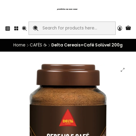
Home
CAFÉS ☕
Delta Cereais+Café Solúvel 200g