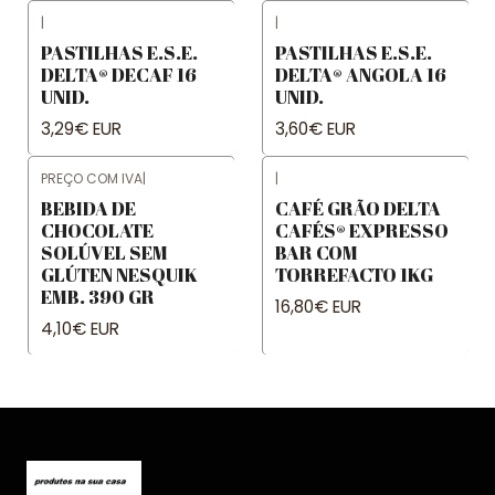
|
|
PASTILHAS E.S.E.
PASTILHAS E.S.E.
DELTA® DECAF 16
DELTA® ANGOLA 16
UNID.
UNID.
3,29€ EUR
3,60€ EUR
PREÇO COM IVA
|
|
BEBIDA DE
CAFÉ GRÃO DELTA
CHOCOLATE
CAFÉS® EXPRESSO
SOLÚVEL SEM
BAR COM
GLÚTEN NESQUIK
TORREFACTO 1KG
EMB. 390 GR
16,80€ EUR
4,10€ EUR