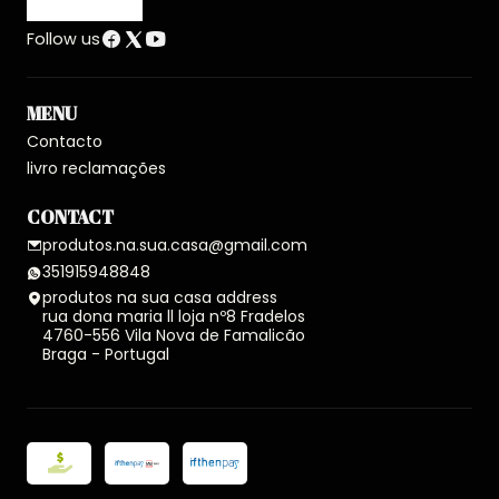
Follow us
MENU
Contacto
livro reclamações
CONTACT
produtos.na.sua.casa@gmail.com
351915948848
produtos na sua casa address
rua dona maria ll loja nº8 Fradelos
4760-556 Vila Nova de Famalicão
Braga - Portugal