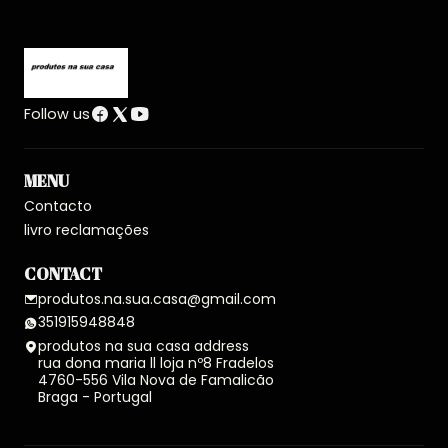
Follow us
MENU
Contacto
livro reclamações
CONTACT
produtos.na.sua.casa@gmail.com
351915948848
produtos na sua casa address
rua dona maria ll loja nº8 Fradelos
4760-556 Vila Nova de Famalicão
Braga - Portugal