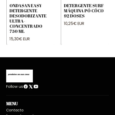
ONDASAN EASY
DETERGENTE SURF
DETERGENTE
MÁQUINA PÓ CÔCO
DESODORIZANTE
92 DOSES
ULTRA-
10,25€ EUR
CONCENTRADO
750 ML
15,30€ EUR
Follow us
MENU
Contacto