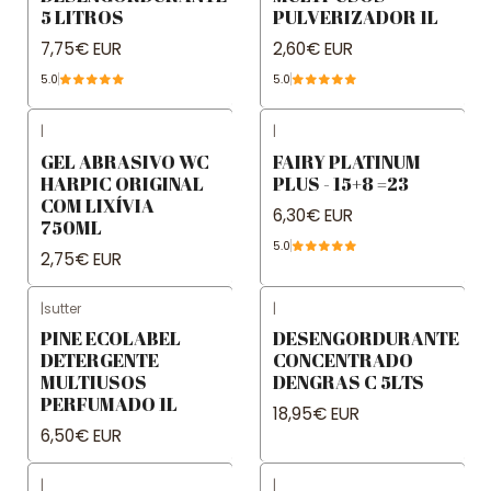
5 LITROS
PULVERIZADOR 1L
7,75€ EUR
2,60€ EUR
5.0
5.0
|
|
GEL ABRASIVO WC
FAIRY PLATINUM
HARPIC ORIGINAL
PLUS - 15+8 =23
COM LIXÍVIA
6,30€ EUR
750ML
5.0
2,75€ EUR
|
sutter
|
PINE ECOLABEL
DESENGORDURANTE
DETERGENTE
CONCENTRADO
MULTIUSOS
DENGRAS C 5LTS
PERFUMADO 1L
18,95€ EUR
6,50€ EUR
|
|