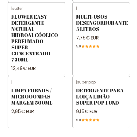
|
sutter
|
FLOWER EASY
MULTI-USOS
DETERGENTE
DESENGORDURANTE
NATURAL
5 LITROS
HIDROALCÓOLICO
7,75€ EUR
PERFUMADO
SUPER
5.0
CONCENTRADO
750ML
12,49€ EUR
|
|
super pop
LIMPA FORNOS /
DETERGENTE PARA
MICROOONDAS
LOIÇA LIMÃO
MARGEM 500ML
SUPER POP 1 UND
2,95€ EUR
9,15€ EUR
5.0