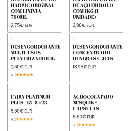
HARPIC ORIGINAL
DE AÇO EM ROLO
COM LIXÍVIA
COM 1KG (1
750ML
UNIDADE)
2,75€ EUR
3,80€ EUR
|
|
DESENGORDURANTE
DESENGORDURANTE
MULTI-USOS
CONCENTRADO
PULVERIZADOR 1L
DENGRAS C 5LTS
2,60€ EUR
18,95€ EUR
5.0
|
|
FAIRY PLATINUM
ACHOCOLATADO
PLUS - 15+8 =23
NESQUIK®
CÁPSULAS
6,30€ EUR
5,50€ EUR
5.0
5.0