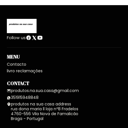
Follow us
MENU
Contacto
livro reclamações
CONTACT
produtos.na.sua.casa@gmail.com
351915948848
produtos na sua casa address
rua dona maria ll loja nº8 Fradelos
4760-556 Vila Nova de Famalicão
Braga - Portugal