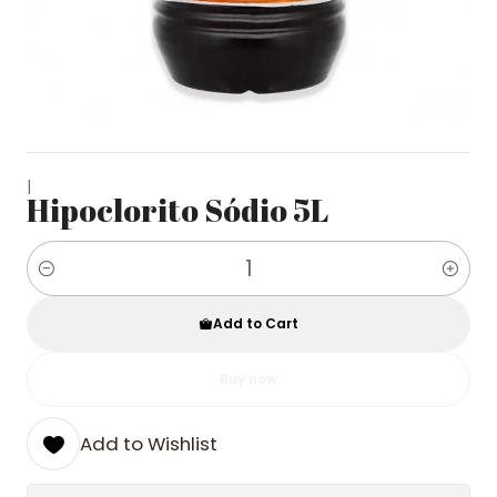
|
Hipoclorito Sódio 5L
Quantity
Add to Cart
Buy now
Add to Wishlist