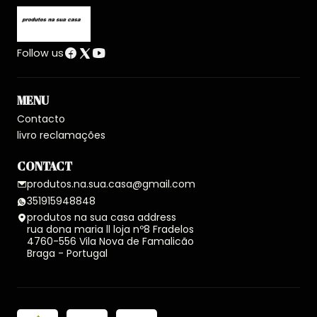
Follow us
MENU
Contacto
livro reclamações
CONTACT
produtos.na.sua.casa@gmail.com
351915948848
produtos na sua casa address
rua dona maria ll loja nº8 Fradelos
4760-556 Vila Nova de Famalicão
Braga - Portugal