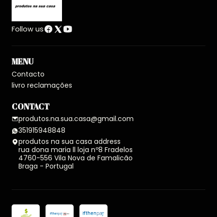
Follow us
MENU
Contacto
livro reclamações
CONTACT
produtos.na.sua.casa@gmail.com
351915948848
produtos na sua casa address
rua dona maria ll loja nº8 Fradelos
4760-556 Vila Nova de Famalicão
Braga - Portugal