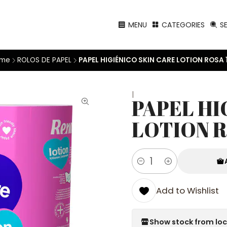
MENU
CATEGORIES
S
me
ROLOS DE PAPEL
PAPEL HIGIÉNICO SKIN CARE LOTION ROSA 
|
PAPEL HI
LOTION R
Quantity
Add to Wishlist
Show stock from lo