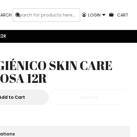
EARCH
LOGIN
CART
12R
GIÉNICO SKIN CARE
OSA 12R
Add to Cart
Buy now
cations