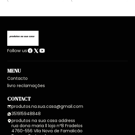
Follow us
MENU
Contacto
livro reclamações
CONTACT
produtos.na.sua.casa@gmail.com
351915948848
produtos na sua casa address
rua dona maria ll loja nº8 Fradelos
4760-556 Vila Nova de Famalicão