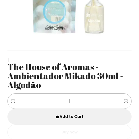
|
The House of Aromas -
Ambientador Mikado 30ml -
Algodão
Quantity
Add to Cart
Buy now