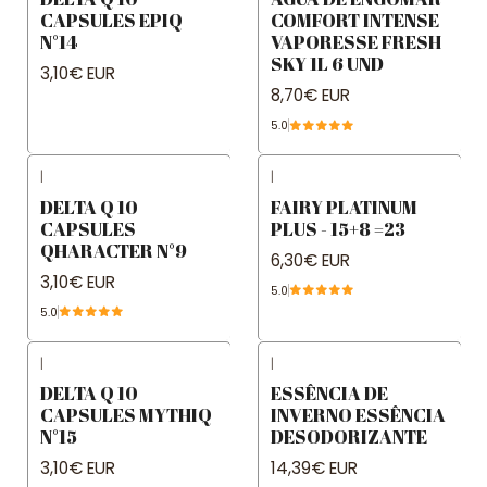
CAPSULES EPIQ
COMFORT INTENSE
N°14
VAPORESSE FRESH
SKY 1L 6 UND
3,10€ EUR
8,70€ EUR
5.0
|
|
DELTA Q 10
FAIRY PLATINUM
CAPSULES
PLUS - 15+8 =23
QHARACTER N°9
6,30€ EUR
3,10€ EUR
5.0
5.0
|
|
DELTA Q 10
ESSÊNCIA DE
CAPSULES MYTHIQ
INVERNO ESSÊNCIA
N°15
DESODORIZANTE
3,10€ EUR
14,39€ EUR