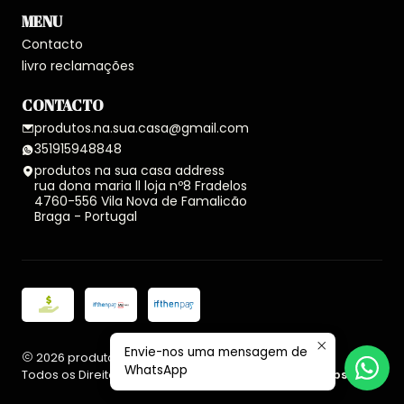
MENU
Contacto
livro reclamações
CONTACTO
produtos.na.sua.casa@gmail.com
351915948848
produtos na sua casa address
rua dona maria ll loja nº8 Fradelos
4760-556 Vila Nova de Famalicão
Braga - Portugal
Envie-nos uma mensagem de
2026 produtos na sua casa.
WhatsApp
Todos os Direitos Reservados.
Com tecnologia Jumpseller
.