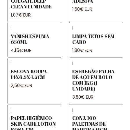
COLGATE DEEP
ADESIVA
CLEAN 1 UNIDADE
1,60€ EUR
1,07€ EUR
|
|
VANISH ESPUMA
LIMPA TETOS SEM
650ML
CABO
4,15€ EUR
1,80€ EUR
|
|
ESCOVA ROUPA
ESFREGÃO PALHA
14X6.5X4.5CM
DE AÇO EM ROLO
COM 1KG (1
2,50€ EUR
UNIDADE)
3,80€ EUR
|
|
PAPEL HIGIÉNICO
CONJ. 100
SKIN CARE LOTION
PALETINAS DE
ROSA 12R
MADEIRA 11CM