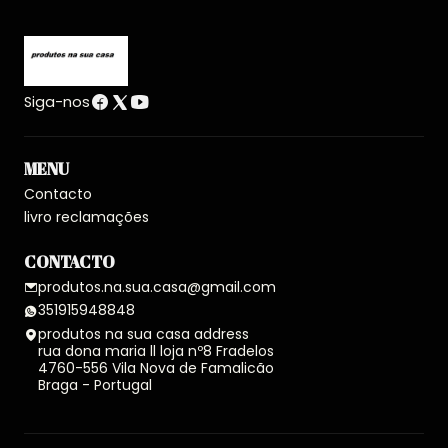
Siga-nos
MENU
Contacto
livro reclamações
CONTACTO
produtos.na.sua.casa@gmail.com
351915948848
produtos na sua casa address
rua dona maria ll loja nº8 Fradelos
4760-556 Vila Nova de Famalicão
Braga - Portugal