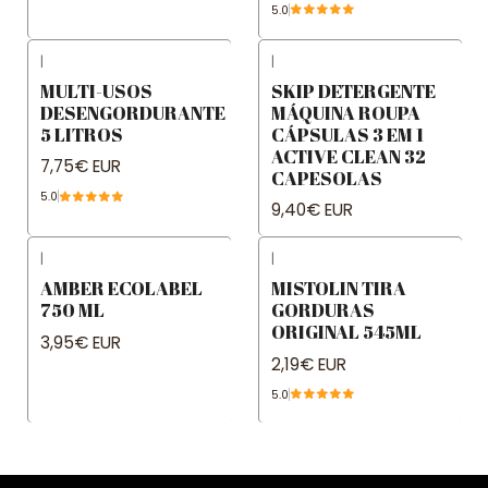
5.0
|
|
MULTI-USOS
SKIP DETERGENTE
DESENGORDURANTE
MÁQUINA ROUPA
5 LITROS
CÁPSULAS 3 EM 1
ACTIVE CLEAN 32
7,75€ EUR
CAPESOLAS
5.0
9,40€ EUR
|
|
AMBER ECOLABEL
MISTOLIN TIRA
750 ML
GORDURAS
ORIGINAL 545ML
3,95€ EUR
2,19€ EUR
5.0