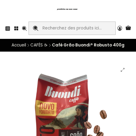
Accueil
CAFÉS ☕
Café Grão Buondi® Robusto 400g