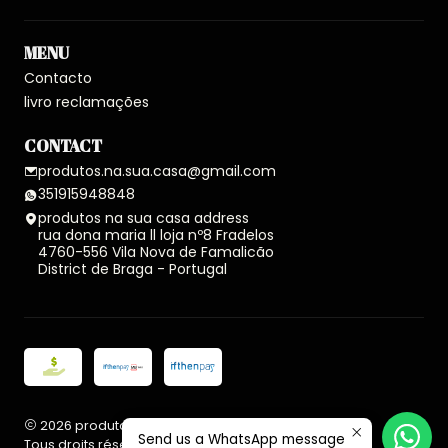
MENU
Contacto
livro reclamações
CONTACT
produtos.na.sua.casa@gmail.com
351915948848
produtos na sua casa address
rua dona maria ll loja nº8 Fradelos
4760-556 Vila Nova de Famalicão
District de Braga - Portugal
2026 produtos na sua casa.
Send us a WhatsApp message
Tous droits réservés.
Propulsé par Jumpseller
.