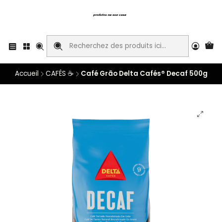
Accueil
CAFÉS ☕
Café Grão Delta Cafés® Decaf 500g