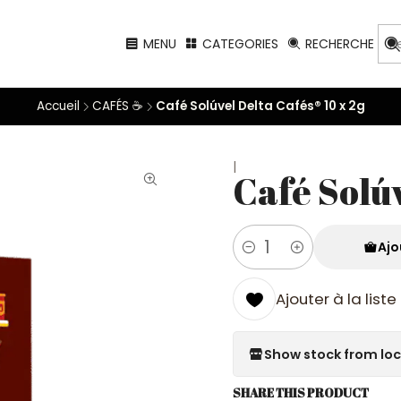
MENU
CATEGORIES
RECHERCHE
Accueil
CAFÉS ☕
Café Solúvel Delta Cafés® 10 x 2g
|
Café Solúv
Ajo
Quantité
Ajouter à la list
Show stock from lo
SHARE THIS PRODUCT