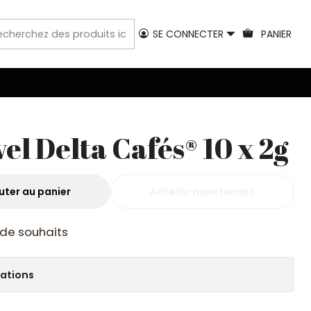
SE CONNECTER
PANIER
el Delta Cafés® 10 x 2g
uter au panier
Acheter maintenant
e de souhaits
cations