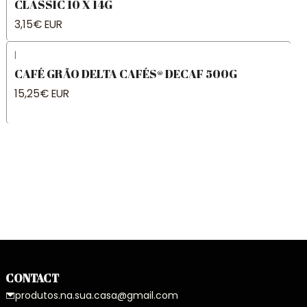
CLASSIC 10 X 14G
3,15€ EUR
|
CAFÉ GRÃO DELTA CAFÉS® DECAF 500G
15,25€ EUR
CONTACT
produtos.na.sua.casa@gmail.com