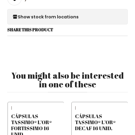
Show stock from locations
SHARE THIS PRODUCT
You might also be interested
in one of these
|
|
CÁPSULAS
CÁPSULAS
TASSIMO® L’OR®
TASSIMO® L’OR®
FORTISSIMO 16
DECAF 16 UNID.
UNID.