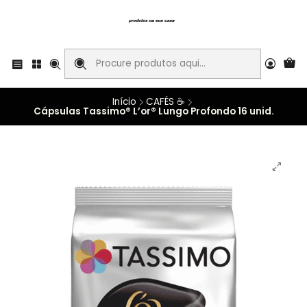
Início
CAFÉS ☕
Cápsulas Tassimo® L’or® Lungo Profondo 16 unid.