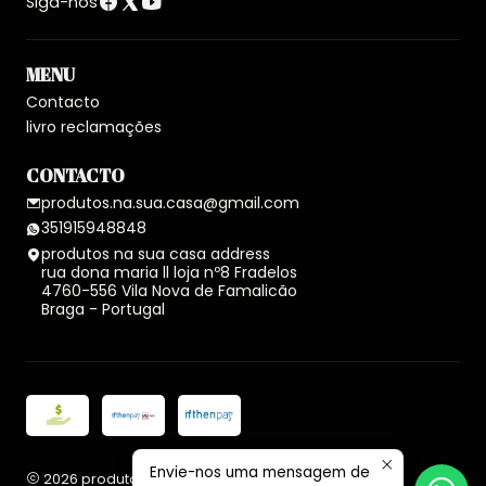
Siga-nos
MENU
Contacto
livro reclamações
CONTACTO
produtos.na.sua.casa@gmail.com
351915948848
produtos na sua casa address
rua dona maria ll loja nº8 Fradelos
4760-556 Vila Nova de Famalicão
Braga - Portugal
Envie-nos uma mensagem de
2026 produtos na sua casa.