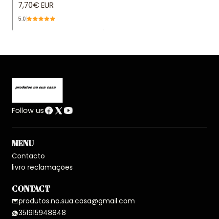
7,70€ EUR
5.0
Follow us
MENU
Contacto
livro reclamações
CONTACT
produtos.na.sua.casa@gmail.com
351915948848